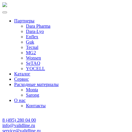
Партнеры
Dara Pharma
Dara-Lyo
Enflex
Guk
Tecnal
MG2
Wonsen
SeTAQ
YOCELL
Каталог
Сервис
Расходные материалы
Monta
Sarong
О нас
Контакты
8 (495) 280 04 00
info@validline.ru
service@validline.ru